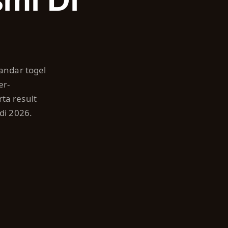
andar togel
er-
ta result
di 2026.