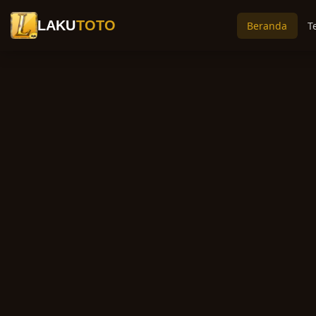
LAKU
TOTO
Beranda
T