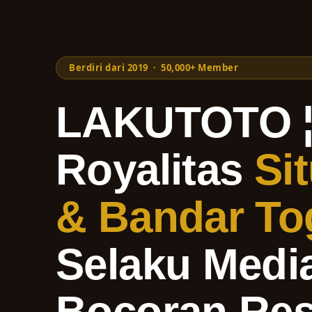
Berdiri dari 2019 · 50,000+ Member
LAKUTOTO 
Royalitas
Si
& Bandar To
Selaku Medi
Bocoran Res