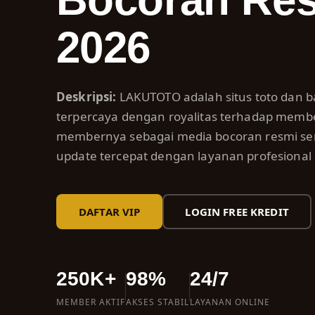
2026
Deskripsi:
LAKUTOTO adalah situs toto dan b
terpercaya dengan royalitas terhadap memb
membernya sebagai media bocoran resmi ser
update tercepat dengan layanan profesional 
DAFTAR VIP
LOGIN FREE KREDIT
250K+
98%
24/7
MEMBER AKTIF
AKSES STABIL
LAYANAN ONLINE