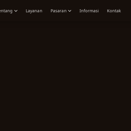
entang
Layanan
Pasaran
Informasi
Kontak