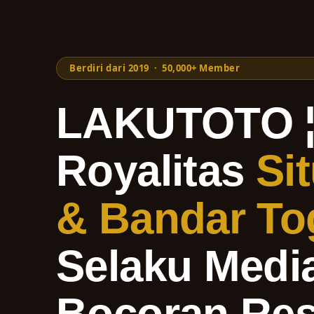
Berdiri dari 2019 · 50,000+ Member
LAKUTOTO 
Royalitas
Si
& Bandar To
Selaku Medi
Bocoran Res