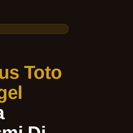
¦
tus Toto
gel
a
mi Di